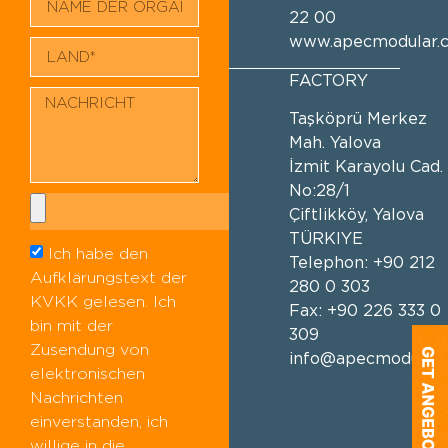
22 00
www.apecmodular.
FACTORY
Taşköprü Merkez
Mah. Yalova
İzmit Karayolu Cad.
No:28/1
Çiftlikköy, Yalova
TÜRKIYE
Ich habe den
Telephon: +90 212
Aufklärungstext der
280 0 303
KVKK gelesen. Ich
Fax: +90 226 333 0
bin mit der
309
Zusendung von
info@apecmodular
elektronischen
Nachrichten
einverstanden, ich
willige in die