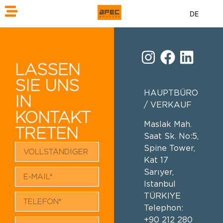
DE
LASSEN
SIE UNS
HAUPTBÜRO
IN
/ VERKAUF
KONTAKT
Maslak Mah.
TRETEN
Saat Sk. No:5,
Spine Tower,
Kat 17
Sarıyer,
Istanbul
TÜRKIYE
Telephon:
+90 212 280