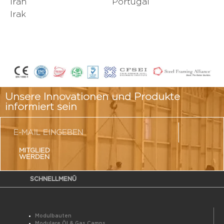
Iran
Portugal
Irak
Unsere Innovationen und Produkte
informiert sein
MITGLIED
WERDEN
SCHNELLMENÜ
Modulbauten
Modulare Öl & Gas Camps