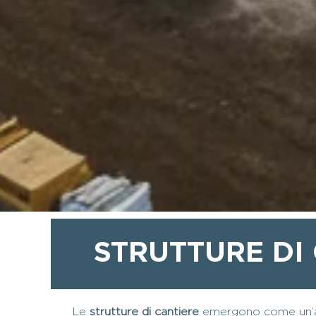
STRUTTURE DI
Le
strutture di cantiere
emergono come un’alt