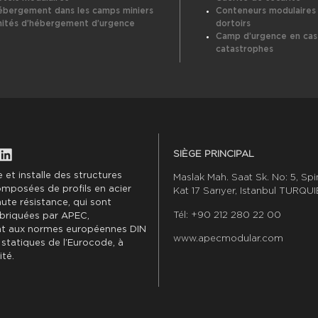
ébergement dans les camps miniers
Conteneurs modulaires
nités d’hébergement d’urgence
dortoirs
Camp d’urgence en cas
catastrophes
SIÈGE PRINCIPAL
 et installe des structures
Maslak Mah. Saat Sk. No: 5, Spi
mposées de profils en acier
Kat 17 Sarıyer, Istanbul TURQUI
ute résistance, qui sont
Tél: +90 212 280 22 00
briquées par APEC,
 aux normes européennes DIN
www.apecmodular.com
 statiques de l’Eurocode, à
té.