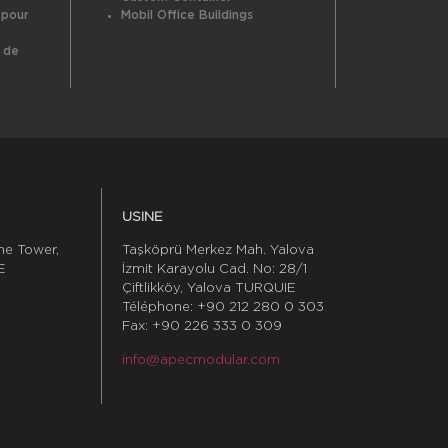
 pour
Mobil Office Buildings
 de
USINE
ne Tower,
Taşköprü Merkez Mah. Yalova
E
İzmit Karayolu Cad. No: 28/1
Çiftlikköy, Yalova TURQUIE
Téléphone: +90 212 280 0 303
Fax: +90 226 333 0 309
info@apecmodular.com