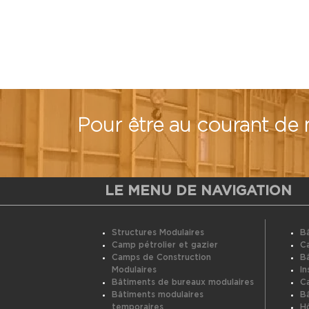
Pour être au courant de
LE MENU DE NAVIGATION
Structures Modulaires
B
Camp pétrolier et gazier
Ca
Camps de Construction
B
Modulaires
In
Bâtiments de bureaux modulaires
Ca
Bâtiments modulaires
Bâ
temporaires
Hô