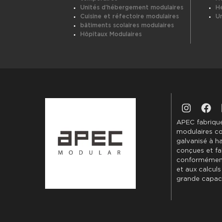
Unités d’hébergement modulaires
H
Cuisine et réfectoire modulaires
U
bâtiments scolaires modulaires
Hôpitaux Modulaires
APEC fabrique
modulaires co
galvanisé à ha
conçues et fa
conformément
et aux calculs
grande capaci