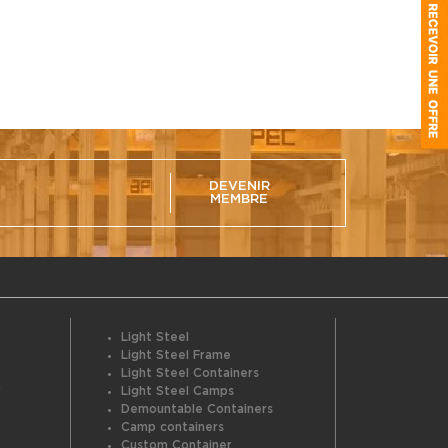
DEVENIR
MEMBRE
Light Steel
Light Steel Frame
Light Steel Containers
r
Light Steel Camps
Demountable Containers
Camp containers
Custom Container