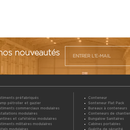
 nos nouveautés
âtiments préfabriqués
Conteneur
mp pétrolier et gazier
Sonteneur Flat Pack
âtiments commerciaux modulaires
Bureaux à conteneurs
stallations modulaires
Conteneurs de chantie
ntines et cafétérias modulaires
Bungalow Sanitaires
timents militaires modulaires
Cabines portables
tels modulaires
Guérite de sécurité