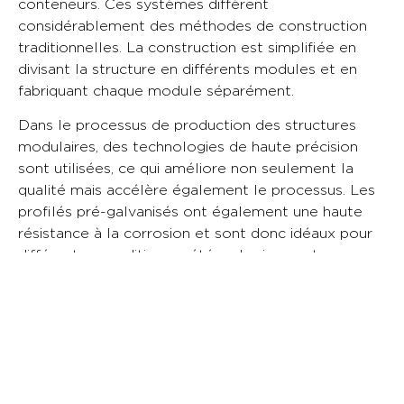
conteneurs. Ces systèmes diffèrent
considérablement des méthodes de construction
traditionnelles. La construction est simplifiée en
divisant la structure en différents modules et en
fabriquant chaque module séparément.
Dans le processus de production des structures
modulaires, des technologies de haute précision
sont utilisées, ce qui améliore non seulement la
qualité mais accélère également le processus. Les
profilés pré-galvanisés ont également une haute
résistance à la corrosion et sont donc idéaux pour
différentes conditions météorologiques et
environnements.
Après la production des modules, l’assemblage est
effectué sur le site de construction, et ils sont prêts
à l’emploi en peu de temps. Bien que ces systèmes
ressemblent à une structure fixe, ils se distinguent
par des solutions plus flexibles et mobiles.