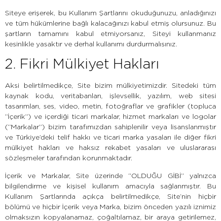
Siteye erişerek, bu Kullanım Şartlarını okuduğunuzu, anladığınızı
ve tüm hükümlerine bağlı kalacağınızı kabul etmiş olursunuz. Bu
şartların tamamını kabul etmiyorsanız, Siteyi kullanmanız
kesinlikle yasaktır ve derhal kullanımı durdurmalısınız.
2. Fikri Mülkiyet Hakları
Aksi belirtilmedikçe, Site bizim mülkiyetimizdir. Sitedeki tüm
kaynak kodu, veritabanları, işlevsellik, yazılım, web sitesi
tasarımları, ses, video, metin, fotoğraflar ve grafikler (topluca
“İçerik”) ve içerdiği ticari markalar, hizmet markaları ve logolar
(“Markalar”) bizim tarafımızdan sahiplenilir veya lisanslanmıştır
ve Türkiye’deki telif hakkı ve ticari marka yasaları ile diğer fikri
mülkiyet hakları ve haksız rekabet yasaları ve uluslararası
sözleşmeler tarafından korunmaktadır.
İçerik ve Markalar, Site üzerinde “OLDUĞU GİBİ” yalnızca
bilgilendirme ve kişisel kullanım amacıyla sağlanmıştır. Bu
Kullanım Şartlarında açıkça belirtilmedikçe, Site’nin hiçbir
bölümü ve hiçbir İçerik veya Marka, bizim önceden yazılı iznimiz
olmaksızın kopyalanamaz, çoğaltılamaz, bir araya getirilemez,