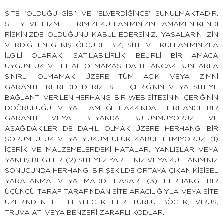
SİTE “OLDUĞU GİBİ” VE “ELVERDİĞİNCE” SUNULMAKTADIR.
SİTEYİ VE HİZMETLERİMİZİ KULLANIMINIZIN TAMAMEN KENDİ
RİSKİNİZDE OLDUĞUNU KABUL EDERSİNİZ. YASALARIN İZİN
VERDİĞİ EN GENİŞ ÖLÇÜDE, BİZ, SİTE VE KULLANIMINIZLA
İLGİLİ OLARAK, SATILABİLİRLİK, BELİRLİ BİR AMACA
UYGUNLUK VE İHLAL OLMAMASI DAHİL ANCAK BUNLARLA
SINIRLI OLMAMAK ÜZERE TÜM AÇIK VEYA ZIMNİ
GARANTİLERİ REDDEDERİZ. SİTE İÇERİĞİNİN VEYA SİTEYE
BAĞLANTI VERİLEN HERHANGİ BİR WEB SİTESİNİN İÇERİĞİNİN
DOĞRULUĞU VEYA TAMLIĞI HAKKINDA HERHANGİ BİR
GARANTİ VEYA BEYANDA BULUNMUYORUZ VE
AŞAĞIDAKİLER DE DAHİL OLMAK ÜZERE HERHANGİ BİR
SORUMLULUK VEYA YÜKÜMLÜLÜK KABUL ETMİYORUZ: (1)
İÇERİK VE MALZEMELERDEKİ HATALAR, YANLIŞLAR VEYA
YANLIŞ BİLGİLER; (2) SİTEYİ ZİYARETİNİZ VEYA KULLANIMINIZ
SONUCUNDA HERHANGİ BİR ŞEKİLDE ORTAYA ÇIKAN KİŞİSEL
YARALANMA VEYA MADDİ HASAR; (3) HERHANGİ BİR
ÜÇÜNCÜ TARAF TARAFINDAN SİTE ARACILIĞIYLA VEYA SİTE
ÜZERİNDEN İLETİLEBİLECEK HER TÜRLÜ BÖCEK, VİRÜS,
TRUVA ATI VEYA BENZERİ ZARARLI KODLAR.