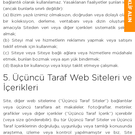
bağlantılı olarak kullanılamaz. Yasaklanan faaliyetler şunları içerir
(ancak bunlarla sınırlı değildir):
(a) Bizim yazılı iznimiz olmaksızın, doğrudan veya dolaylı olarak
bir koleksiyon, derleme, veritabanı veya dizin oluşturmak
amacıyla Siteden veri veya diğer içerikleri sistematik şekilde
almak;
(b) Siteyi mal ve hizmetlerin reklamını yapmak veya satışını
teklif etmek için kullanmak;
(c) Siteye veya Siteye bağlı ağlara veya hizmetlere müdahale
etmek, bunları bozmak veya aşırı yük bindirmek;
(d) Başka bir kullanıcıyı veya kişiyi taklit etmeye çalışmak.
5. Üçüncü Taraf Web Siteleri ve
İçerikleri
Site, diğer web sitelerine (“Üçüncü Taraf Siteler”) bağlantılar
veya üçüncü taraflara ait makaleler, fotoğraflar, metinler,
grafikler veya diğer içerikler (“Üçüncü Taraf İçerik”) içerebilir
(veya size gönderebilir). Bu tür Üçüncü Taraf Siteler ve Üçüncü
Taraf İçeriklerinin doğruluğu, uygunluğu veya tamlığı konusunda
araştırma, izleme veya kontrol yapılmamıştır ve biz, Site