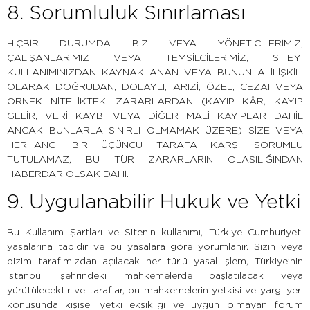
8. Sorumluluk Sınırlaması
HİÇBİR DURUMDA BİZ VEYA YÖNETİCİLERİMİZ,
ÇALIŞANLARIMIZ VEYA TEMSİLCİLERİMİZ, SİTEYİ
KULLANIMINIZDAN KAYNAKLANAN VEYA BUNUNLA İLİŞKİLİ
OLARAK DOĞRUDAN, DOLAYLI, ARIZİ, ÖZEL, CEZAI VEYA
ÖRNEK NİTELİKTEKİ ZARARLARDAN (KAYIP KÂR, KAYIP
GELİR, VERİ KAYBI VEYA DİĞER MALİ KAYIPLAR DAHİL
ANCAK BUNLARLA SINIRLI OLMAMAK ÜZERE) SİZE VEYA
HERHANGİ BİR ÜÇÜNCÜ TARAFA KARŞI SORUMLU
TUTULAMAZ, BU TÜR ZARARLARIN OLASILIĞINDAN
HABERDAR OLSAK DAHİ.
9. Uygulanabilir Hukuk ve Yetki
Bu Kullanım Şartları ve Sitenin kullanımı, Türkiye Cumhuriyeti
yasalarına tabidir ve bu yasalara göre yorumlanır. Sizin veya
bizim tarafımızdan açılacak her türlü yasal işlem, Türkiye’nin
İstanbul şehrindeki mahkemelerde başlatılacak veya
yürütülecektir ve taraflar, bu mahkemelerin yetkisi ve yargı yeri
konusunda kişisel yetki eksikliği ve uygun olmayan forum