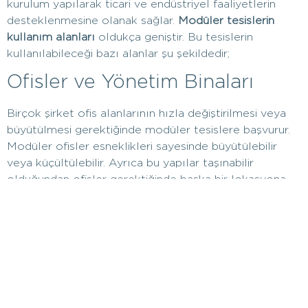
kurulum yapılarak ticari ve endüstriyel faaliyetlerin
desteklenmesine olanak sağlar.
Modüler tesislerin
kullanım alanları
oldukça geniştir. Bu tesislerin
kullanılabileceği bazı alanlar şu şekildedir;
Ofisler ve Yönetim Binaları
Birçok şirket ofis alanlarının hızla değiştirilmesi veya
büyütülmesi gerektiğinde modüler tesislere başvurur.
Modüler ofisler esneklikleri sayesinde büyütülebilir
veya küçültülebilir. Ayrıca bu yapılar taşınabilir
olduğundan ofisler gerektiğinde başka bir lokasyona
taşınabilir. Hızlı kurulum ve düşük maliyetle inşa
edilebilen bu yapılar haliyle şirketler için büyük
avantajlar sunmaktadır.
Sağlık Tesisleri
Hastaneler ve sağlık kuruluşları da modüler
tesislerden faydalanır. Acil durumlar, salgınlar veya