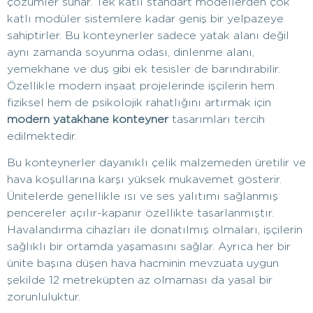
çözümler sunar. Tek katlı standart modellerden çok
katlı modüler sistemlere kadar geniş bir yelpazeye
sahiptirler. Bu konteynerler sadece yatak alanı değil
aynı zamanda soyunma odası, dinlenme alanı,
yemekhane ve duş gibi ek tesisler de barındırabilir.
Özellikle modern inşaat projelerinde işçilerin hem
fiziksel hem de psikolojik rahatlığını artırmak için
modern yatakhane konteyner
tasarımları tercih
edilmektedir.
Bu konteynerler dayanıklı çelik malzemeden üretilir ve
hava koşullarına karşı yüksek mukavemet gösterir.
Ünitelerde genellikle ısı ve ses yalıtımı sağlanmış
pencereler açılır-kapanır özellikte tasarlanmıştır.
Havalandırma cihazları ile donatılmış olmaları, işçilerin
sağlıklı bir ortamda yaşamasını sağlar. Ayrıca her bir
ünite başına düşen hava hacminin mevzuata uygun
şekilde 12 metreküpten az olmaması da yasal bir
zorunluluktur.